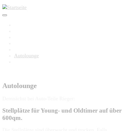
Start
Sicherheit
Service
Team
Aixam
Autolounge
Karriere
Autolounge
Demnächst bei Auto-Teile Rieger:
Stellplätze für Young- und Oldtimer auf über
600qm.
Die Stellplätze sind überwacht und trocken. Falls