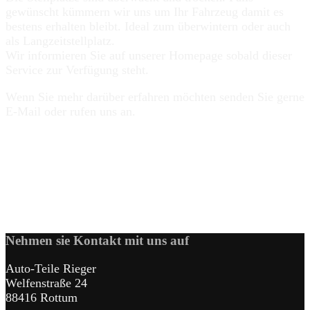
gewünscht kümmern wir uns um Ihr Fahrzeug damit es
bestens erhalten bleibt. Ideal zum überwintern oder auch
als Langzeitstellplatz.
Wir informieren Sie auf unserer Homepage sobald dieser
Service zur Verfügung steht.
Wenn Sie mehr darüber erfahren möchten senden Sie gerne
E-Mail oder rufen uns an.
Nehmen sie Kontakt mit uns auf
Auto-Teile Rieger
Welfenstraße 24
88416 Rottum